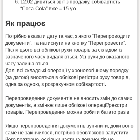
12:02 дивиться звіт з продажу, собівартість
“Coca-Cola” вже = 15 у.о.
Як працює
Потрібно вказати дату та час, з якого “Перепроводити
документи”, та натиснути на кнопку “Перепровести”.
Після цього всі облікові рухи товарів за складом із
зазначеного часу видаляються. Усі рухи до вказаного
часу залишаються.
Далі всі складські операції у хронологічному порядку
(за датою) вносяться в облікові регістри руху товарів,
одна за одною, з розрахунком собівартості.
Перепроведення документів не вносить змін до самих
документів, а змінює лише облікові операції/реєстри
товарів. Перепроведення можна робити багато разів.
Якщо перепроведення документів зупинити, доки воно
саме не закінчилося, потрібно обов'язково запустити
його повторно, оскільки частина документів не