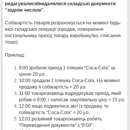
редагувалися/видалялися складські документи
“заднім числом”
.
Собівартість товарів розраховується на момент будь-
якої складської операції (продаж, повернення
постачальнику, прихід товару, виробництво, списання
тощо).
Приклад:
9:00 зробили прихід 1 пляшки “Coca-Cola” за
ціною 20 у.о..
10:00 продали 1 пляшку Coca-Cola. На момент
продажу її собівартість = 20 у.о.
11:00 товарознавець відредагував прихід, який
робив о 9:00, і написав закупівельну ціну = 15 у.о.
12:00 якщо подивитися звіт із продажу, то
собівартість “Coca-Cola” = 20 у.о.
12:01 розумний товарознавець робить
“Переведення документів” з “8:00”.