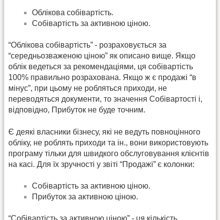
Облікова собівартість.
Собівартість за активною ціною.
“Облікова собівартість” - розраховується за
“середньозваженою ціною” як описано вище. Якщо
облік ведеться за рекомендаціями, ця собівартість
100% правильно розрахована. Якщо ж є продажі “в
мінус”, при цьому не робляться приходи, не
переводяться документи, то значення Собівартості і,
відповідно, Прибуток не буде точним.
Є деякі власники бізнесу, які не ведуть повноцінного
обліку, не роблять приходи та ін., вони використовують
програму тільки для швидкого обслуговування клієнтів
на касі. Для їх зручності у звіті “Продажі” є колонки:
Собівартість за активною ціною.
Прибуток за активною ціною.
“Собівартість за активною ціною” - ця кількість