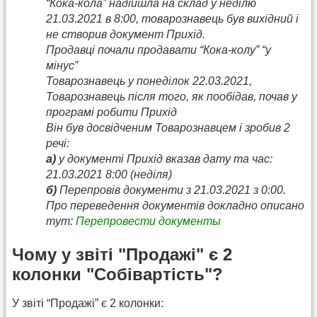
“Кока-кола” надійшла на склад у неділю
21.03.2021 в 8:00, товарознавець був вихідний і
не створив документ Прихід.
Продавці почали продавати “Кока-колу” “у
мінус”
Товарознавець у понеділок 22.03.2021,
Товарознавець після того, як пообідав, почав у
програмі робити Прихід
Він був досвідченим Товарознавцем і зробив 2
речі:
а)
у документі Прихід вказав дату та час:
21.03.2021 8:00 (неділя)
б)
Перепровів документи з 21.03.2021 з 0:00.
Про переведення документів докладно описано
тут:
Перепровести документы
Чому у звіті "Продажі" є 2
колонки "Собівартість"?
У звіті “Продажі” є 2 колонки: