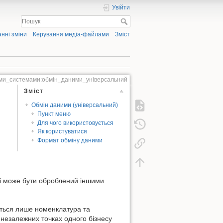
Увійти
нні зміни
Керування медіа-файлами
Зміст
ми_системами:обмін_даними_універсальний
Зміст
Обмін даними (універсальний)
Пункт меню
Для чого використовується
Як користуватися
Формат обміну даними
лі може бути оброблений іншими
ться лише номенклатура та
 незалежних точках одного бізнесу