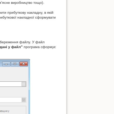
 м'ясне виробництво тощо).
ити прибуткову накладну, в якій
прибуткової накладної сформувати
 збереження файлу. У файл
дані у файл”
програма сформує