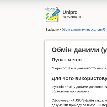
Unipro
документація
Відвідано:
Обмін даними (універсальний)
•
Обмін даними (
Пункт меню
“Сервіс”-“Обмін даними”-“Універс
Для чого використов
Функція обміну даними дозволяє в
обліковими програмами.
Сформований JSON-файл також мож
документи приходу за вказаний пер