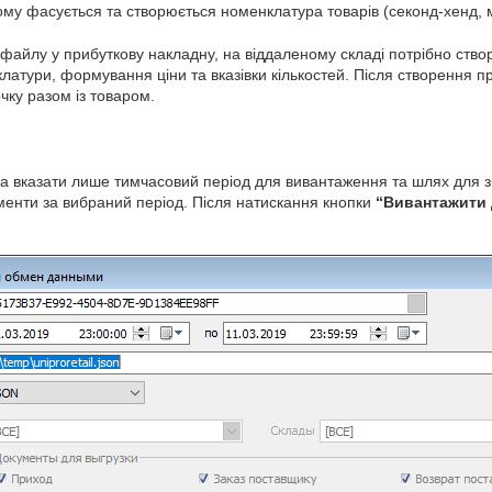
кому фасується та створюється номенклатура товарів (секонд-хенд,
файлу у прибуткову накладну, на віддаленому складі потрібно створ
латури, формування ціни та вказівки кількостей. Після створення 
чку разом із товаром.
на вказати лише тимчасовий період для вивантаження та шлях для
менти за вибраний період. Після натискання кнопки
“Вивантажити 