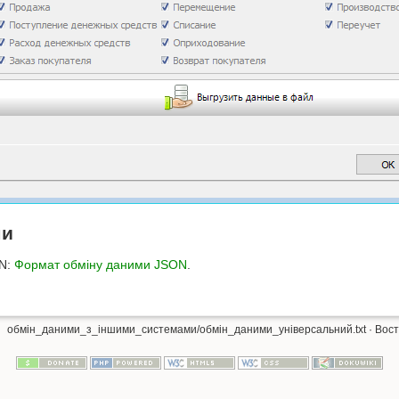
ми
ON:
Формат обміну даними JSON
.
обмін_даними_з_іншими_системами/обмін_даними_універсальний.txt
· Вос