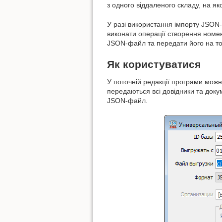
з одного віддаленого складу, на я
У разі використання імпорту JSON-
виконати операції створення номек
JSON-файл та передати його на то
Як користуватися
У поточній редакції програми мож
передаються всі довідники та доку
JSON-файл.