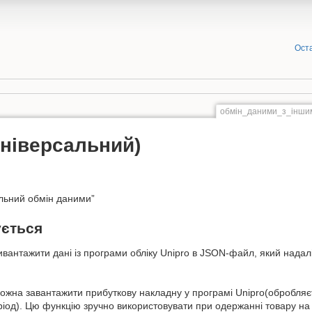
Оста
обмін_даними_з_інши
універсальний)
альний обмін даними”
ується
ивантажити дані із програми обліку Unipro в JSON-файл, який нада
на завантажити прибуткову накладну у програмі Unipro(обробляє
іод). Цю функцію зручно використовувати при одержанні товару на