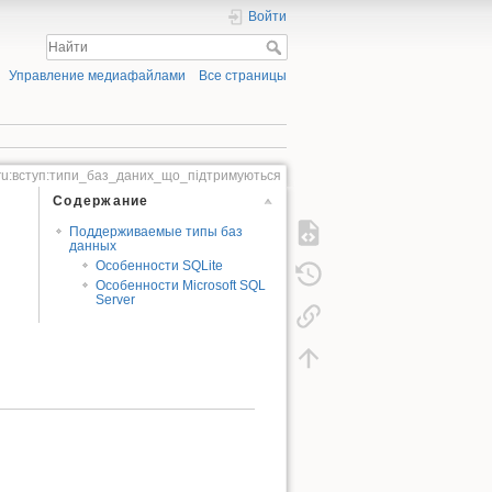
Войти
Управление медиафайлами
Все страницы
ru:вступ:типи_баз_даних_що_підтримуються
Содержание
Поддерживаемые типы баз
данных
Особенности SQLite
Особенности Microsoft SQL
Server