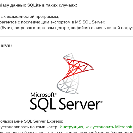
азу данных SQLite в таких случаях:
ных возможностей программы;
рагентов с последующим экспортом в MS SQL Server;
бутик, островок в торговом центре, кофейня) с очень низкой нагруз
erver
ользование SQL Server Express;
устанавливать на компьютер.
Инструкцию, как установить Microsoft
и переноса базы данных или создания архивной копии (средствами