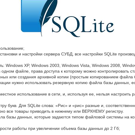
пользование;
становки и настройки сервера СУБД, все настройки SQLite произво
: Windows XP, Windows 2003, Windows Vista, Windows 2008, Window
в одном файле, права доступа к которому можно контролировать 
нных или создания архивной копии (простым копированием файла 
ации нужно использовать резервную копию файла базы данных, ес
местное использование в сети, и, используя ее, нельзя настроить 
стру букв. Для SQLite слова: «Рис» и «рис» разные и, соответственн
жно все товары приводить в нижнему или ВЕРХНЕМУ регистру.
а базы данных, которые задаются типом файловой системы на ком
рости работы при увеличении объема базы данных до 2 Гб;