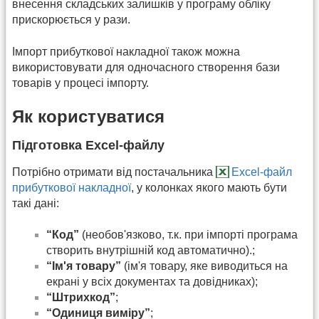
внесення складських залишків у програму обліку
прискорюється у рази.
Імпорт прибуткової накладної також можна
використовувати для одночасного створення бази
товарів у процесі імпорту.
Як користуватися
Підготовка Excel-файлу
Потрібно отримати від постачальника
Excel-файл
прибуткової накладної
, у колонках якого мають бути
такі дані:
“Код”
(необов'язково, т.к. при імпорті програма
створить внутрішній код автоматично).;
“Ім'я товару”
(ім'я товару, яке виводиться на
екрані у всіх документах та довідниках);
“Штрихкод”
;
“Одиниця виміру”
;