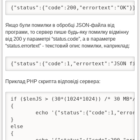
{"status":{"code":200,"errortext":"OK"}}
Якщо були помилки в обробці JSON-файла від
програми, то сервер пише будь-яку помилку відмінну
від 200 у параметрі “status.code”, а в параметре
“status.errortext” - текстовий опис помилки, наприклад:
{"status":{"code":1,"errortext":"JSON fil
Приклад PHP скрипта відповіді сервера:
if ($lenJS > (30*(1024*1024)) /* 30 MB*/ )
{

	echo '{"status":{"code":1,"errortext":"JSON file size is too large!"}}';

}

else

{
