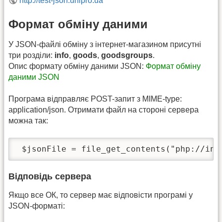
http://test-json.unipro.ua
Формат обміну даними
У JSON-файлі обміну з інтернет-магазином присутні
три розділи:
info
,
goods
,
goodsgroups
.
Опис формату обміну даними JSON:
Формат обміну
даними JSON
Програма відправляє POST-запит з MIME-type:
application/json. Отримати файл на стороні сервера
можна так:
 $jsonFile = file_get_contents("php://inp
Відповідь сервера
Якщо все ОК, то сервер має відповісти програмі у
JSON-форматі: