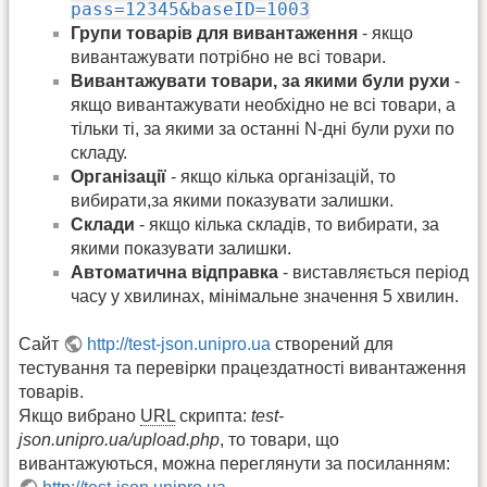
pass=12345&baseID=1003
Групи товарів для вивантаження
- якщо
вивантажувати потрібно не всі товари.
Вивантажувати товари, за якими були рухи
-
якщо вивантажувати необхідно не всі товари, а
тільки ті, за якими за останні N-дні були рухи по
складу.
Організації
- якщо кілька організацій, то
вибирати,за якими показувати залишки.
Склади
- якщо кілька складів, то вибирати, за
якими показувати залишки.
Автоматична відправка
- виставляється період
часу у хвилинах, мінімальне значення 5 хвилин.
Сайт
http://test-json.unipro.ua
створений для
тестування та перевірки працездатності вивантаження
товарів.
Якщо вибрано
URL
скрипта:
test-
json.unipro.ua/upload.php
, то товари, що
вивантажуються, можна переглянути за посиланням: