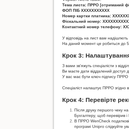
Тема листа: ПРРО [отриманий ф
ФОП ПІБ ХХХХХХХХХХХ
Номер картки платника: ХХХХХ
Фіскальний номер: ХХХХХХХХХХ
Контактний номер телефону: Х
У відповідь на лист вам надішлють 
На даний момент це робиться до 5 ді
Крок 3: Налаштуванн
З вами зв'яжуть спеціалісти з відді
Ви маєте дати віддалений доступ 
У вас має бути ключ підпису ПРРО 
Спеціаліст налаштує ПРРО згідно в
Крок 4: Перевірте рек
Після друку першого чеку на
Бухгалтеру, щоб перевірив і
В ПРРО WenCheck податкові
програмі Unipro слідкуйте у