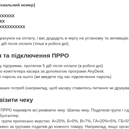
іскальний номер]
ХХХХХХХ
ХХ
ХХХХХХХХХХХ
рахунок на оплату, і вас додадуть в чергу на установку та активацію
б після оплати (тількі в робочі дні).
я та підключення ПРРО
лу підтримки, протягом 5 діб після оплати (в робочі дні).
до комп'ютера касира за допомогою програми AnyDesk.
і пароль на нього (ви введете під час підключення пароль)
аших потреб (наприклад, щоб касиру ставилось питання чи друкувати
візити чеку
 ПРРО перевірте всі реквізити чеку: Шапка чеку, Податкові групи і.
 Бухгалтер.
 групи прописано жорстко: А=20%, Б=0%, В=7%, ГА=20%+5%, ГБ=5
важно за групами податків до кожного товару. Наприклад, якщо орган