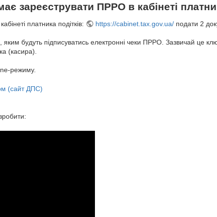
має зареєструвати ПРРО в кабінеті платни
абінеті платника подітків:
https://cabinet.tax.gov.ua/
подати 2 док
, яким будуть підписуватись електронні чеки ПРРО. Зазвичай це к
а (касира).
ine-режиму.
рм (сайт ДПС)
 зробити: