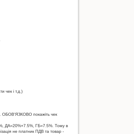
.
 чек і т.д.)
т.д. ОБОВ'ЯЗКОВО покажіть чек
%, ДА=20%+7.5%, ГБ=7.5%. Тому в
ізація не платник ПДВ та товар -