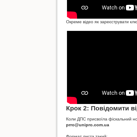
Окреме відео як зареєструвати клю
Крок 2: Повідомити в
Коли ДПС присвоїла фіскальний но
prro@unipro.com.ua
Формат листа такий: