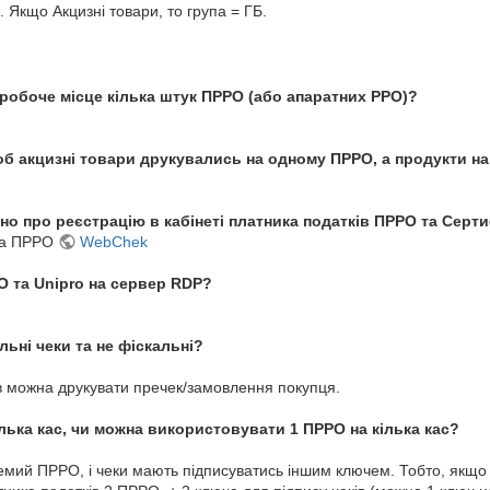
. Якщо Акцизні товари, то група = ГБ.
 робоче місце кілька штук ПРРО (або апаратних РРО)?
б акцизні товари друкувались на одному ПРРО, а продукти н
о про реєстрацію в кабінеті платника податків ПРРО та Серти
ика ПРРО
WebChek
 та Unipro на сервер RDP?
ьні чеки та не фіскальні?
ів можна друкувати пречек/замовлення покупця.
лька кас, чи можна використовувати 1 ПРРО на кілька кас?
емий ПРРО, і чеки мають підписуватись іншим ключем. Тобто, якщо 