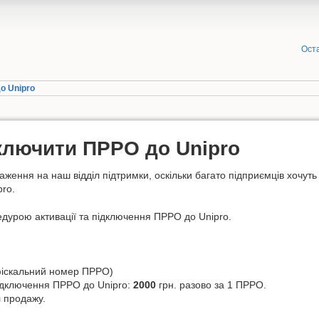
Оста
o Unipro
ключити ПРРО дo Unipro
ження на наш відділ підтримки, оскільки багато підприємців хочуть
ro.
дурою активації та підключення ПРРО до Unipro.
 фіскальний номер ПРРО)
підключення ПРРО до Unipro:
2000
грн. разово за 1 ПРРО.
л продажу.