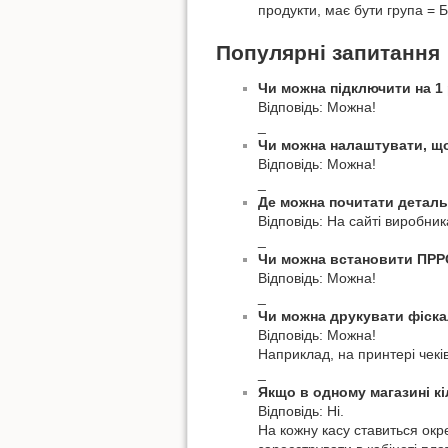
продукти, має бути група = Б
Популярні запитання
Чи можна підключити на 1
Відповідь: Можна!
_
Чи можна налаштувати, що
Відповідь: Можна!
_
Де можна почитати детальн
Відповідь: На сайті виробн
_
Чи можна встановити ПРРО
Відповідь: Можна!
_
Чи можна друкувати фіскал
Відповідь: Можна!
Наприклад, на принтері чек
_
Якщо в одному магазині кі
Відповідь: Ні.
На кожну касу ставиться окр