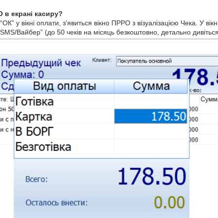
 в екрані касиру?
ОК” у вікні оплати, з'явиться вікно ПРРО з візуалізацією Чека. У вік
о SMS/Вайбер” (до 50 чеків на місяць безкоштовно, детально дивітьс