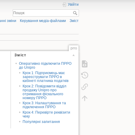
Увійти
нні зміни
Керування медіа-файлами
Зміст
prro
Зміст
Оперативно підключити ПРРО
дo Unipro
Крок 1: Підприємець має
зареєструвати ПРРО в
кабінеті платника податків
Крок 2: Повідомити відділ
продажу Unipro про
отримання фіскального
номеру ПРРО
Крок 3: Налаштування та
підключення ПРРО
Крок 4: Перевірте реквізити
чеку
Популярні запитання