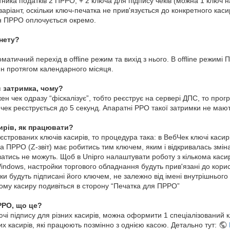
атника податків 2 ПРРО, + 2 ключа для підпису чеків (можна 1 ключ 
аріант, оскільки ключ-печатка не прив'язується до конкретного кас
н ПРРО оплочується окремо.
нету?
атичний перехід в offline режим та вихід з нього. В offline режим
ин протягом календарного місяця.
 затримка, чому?
ен чек одразу “фіскалізує”, тобто реєструє на сервері ДПС, то прог
ек реєструється до 5 секунд. Апаратні РРО такої затримки не мают
ирів, як працювати?
еєстрованих ключів касирів, то процедура така: в ВебЧек ключі касир
а ПРРО (Z-звіт) має робитись тим ключем, яким і відкривалась зміна
нюватись не можуть. Щоб в Unipro налаштувати роботу з кількома кас
indows, настройки торгового обладнання будуть прив'язані до корис
еки будуть підписані його ключем, не залежно від імені внутрішнього
ому касиру подивіться в сторону “Печатка для ПРРО”
РРО, що це?
ючі підпису для різних касирів, можна оформити 1 спеціалізований 
их касирів, які працюють позмінно з однією касою. Детально тут: