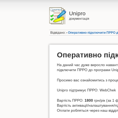
Unipro
документація
Відвідано:
Оперативно підключити ПРРО д
•
Оперативно під
На даний час дуже виросло наванта
підключити ПРРО до програми Unip
Просимо вас ознайомитись з проце
Unipro підтримує ПРРО: WebChek
Вартість ПРРО:
1800
грн/рік (за 1
Вартість активації/налаштування/
Оплати робляться через наш відді