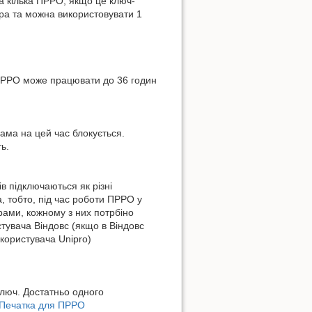
на кілька ПРРО, якщо це ключ-
ира та можна використовувати 1
і ПРРО може працювати до 36 годин
рама на цей час блокується.
ь.
ів підключаються як різні
, тобто, під час роботи ПРРО у
ирами, кожному з них потрбіно
тувача Віндовс (якщо в Віндовс
 користувача Unipro)
ключ. Достатньо одного
Печатка для ПРРО