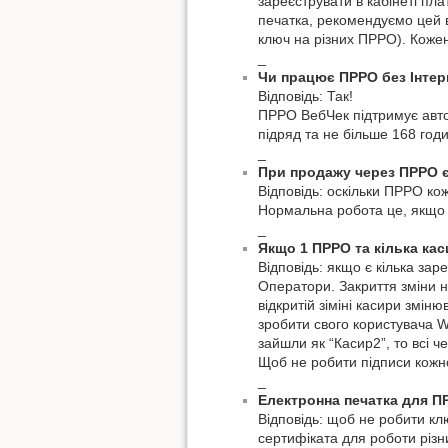
зареєструвати в кабінеті пл
печатка, рекомендуємо цей в
ключ на різних ПРРО). Коже
_
Чи працює ПРРО без Інтер
Відповідь: Так!
ПРРО ВебЧек підтримує автом
підряд та не більше 168 год
_
При продажу через ПРРО є
Відповідь: оскільки ПРРО кож
Нормальна робота це, якщо ч
_
Якщо 1 ПРРО та кілька кас
Відповідь: якщо є кілька зар
Оператори. Закриття зміни н
відкритій зіміні касири змі
зробити свого користувача W
зайшли як “Касир2”, то всі ч
Щоб не робити підписи кожн
_
Електронна печатка для П
Відповідь: щоб не робити кл
сертифіката для роботи різн