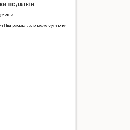
ка податків
умента:
люч Підприємця, але може бути ключ