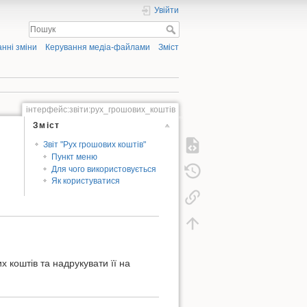
Увійти
нні зміни
Керування медіа-файлами
Зміст
інтерфейс:звіти:рух_грошових_коштів
Зміст
Звіт "Рух грошових коштів"
Пункт меню
Для чого використовується
Як користуватися
х коштів та надрукувати її на