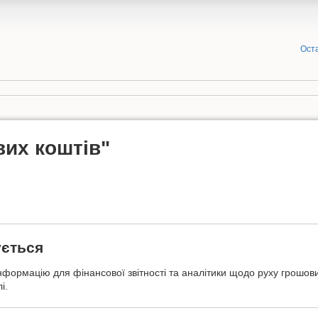
Оста
вих коштів"
ується
інформацію для фінансової звітності та аналітики щодо руху грошови
і.