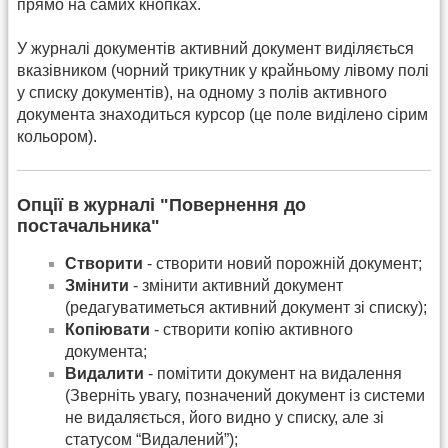
прямо на самих кнопках.
У журналі документів активний документ виділяється
вказівником (чорний трикутник у крайньому лівому полі
у списку документів), на одному з полів активного
документа знаходиться курсор (це поле виділено сірим
кольором).
Опції в журналі "Повернення до
постачальника"
Створити
- створити новий порожній документ;
Змінити
- змінити активний документ
(редагуватиметься активний документ зі списку);
Копіювати
- створити копію активного
документа;
Видалити
- помітити документ на видалення
(Зверніть увагу, позначений документ із системи
не видаляється, його видно у списку, але зі
статусом “Видалений”);