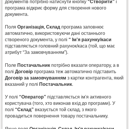
документів потрібно натиснути кнопку
“Створити”
і
програма відкриє форму для створення нового
документа.
Поля
Організація, Склад
програма заповнює
автоматично, використовуючи дані останнього
створеного документа, у полі
“ Ім'я рахунку/каси
підставляється головний рахунок/каса (той, що має
атрибут “За замовчуванням”).
Поле
Постачальник
потрібно вказати оператору, а в
полі
Договір
програма теж автоматично підставить
Договір за замовчуванням
з картки контрагента, який
вказаний у полі
Постачальник
.
У полі
“Оператор”
підставляється ім'я активного
користувача (того, хто виконав вхід до програми). У
полі
“Склад”
вказується той склад, з якого
провадиться повернення товару постачальнику.
Якщо поля
Організація, Склад, Ім'я рахунка/каси