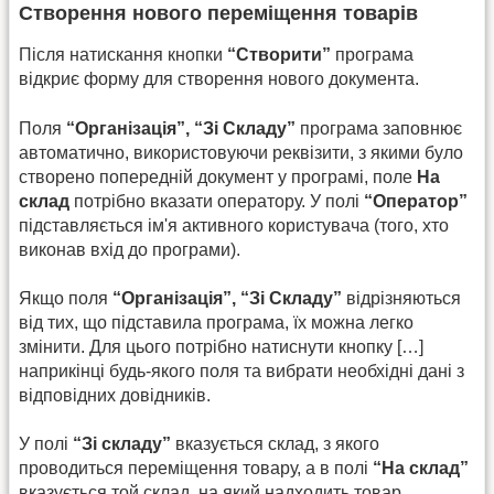
Створення нового переміщення товарів
Після натискання кнопки
“Створити”
програма
відкриє форму для створення нового документа.
Поля
“Організація”, “Зі Складу”
програма заповнює
автоматично, використовуючи реквізити, з якими було
створено попередній документ у програмі, поле
На
склад
потрібно вказати оператору. У полі
“Оператор”
підставляється ім'я активного користувача (того, хто
виконав вхід до програми).
Якщо поля
“Організація”, “Зі Складу”
відрізняються
від тих, що підставила програма, їх можна легко
змінити. Для цього потрібно натиснути кнопку […]
наприкінці будь-якого поля та вибрати необхідні дані з
відповідних довідників.
У полі
“Зі складу”
вказується склад, з якого
проводиться переміщення товару, а в полі
“На склад”
вказується той склад, на який надходить товар.