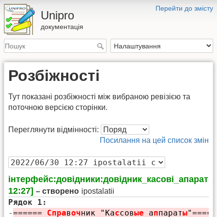
Перейти до змісту
Unipro
документація
Розбіжності
Тут показані розбіжності між вибраною ревізією та
поточною версією сторінки.
Переглянути відмінності:
Посилання на цей список змін
інтерфейс:довідники:довідник_касові_апарати [
12:27]
– створено
ipostalatii
Рядок 1:
-
======
Спра
в
оч
ник "Ка
с
сов
ые
а
п
парат
ы
"
=====