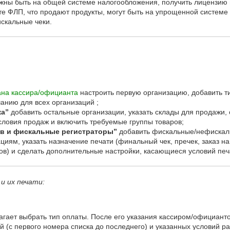
жны быть на общей системе налогообложения, получить лицензию 
 те ФЛП, что продают продукты, могут быть на упрощенной системе
скальные чеки.
ана кассира/официанта
настроить первую организацию, добавить ти
чанию для всех организаций ;
ка”
добавить остальные организации, указать склады для продажи, 
условия продаж и включить требуемые группы товаров;
в и фискальные регистраторы”
добавить фискальные/нефискаль
циям, указать назначение печати (финальный чек, пречек, заказ на
в) и сделать дополнительные настройки, касающиеся условий печ
и их печати:
агает выбрать тип оплаты. После его указания кассиром/официант
 (с первого номера списка до последнего) и указанных условий ра