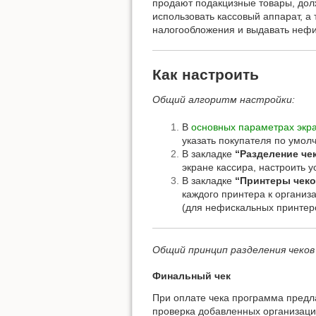
продают подакцизные товары, дол
использовать кассовый аппарат, а
налогообложения и выдавать нефи
Как настроить
Общий алгоритм настройки:
В
основных параметрах экр
указать покупателя по умол
В закладке
“Разделение че
экране кассира, настроить 
В закладке
“Принтеры чеко
каждого принтера к организа
(для нефискальных принтеро
Общий принцип разделения чеков 
Финальный чек
При оплате чека программа предл
проверка добавленных организаций