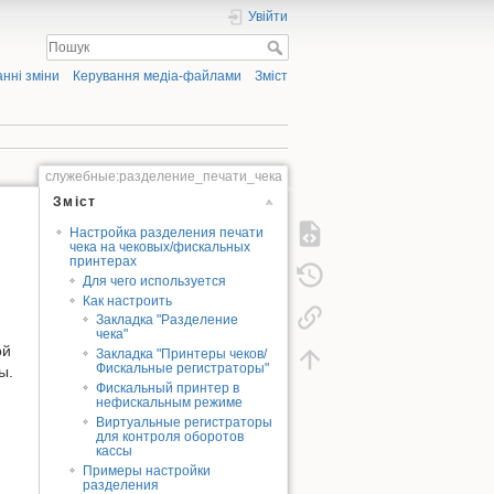
Увійти
нні зміни
Керування медіа-файлами
Зміст
служебные:разделение_печати_чека
Зміст
Настройка разделения печати
чека на чековых/фискальных
принтерах
Для чего используется
Как настроить
Закладка "Разделение
чека"
ой
Закладка "Принтеры чеков/
Фискальные регистраторы"
ы.
Фискальный принтер в
нефискальным режиме
Виртуальные регистраторы
для контроля оборотов
кассы
Примеры настройки
разделения