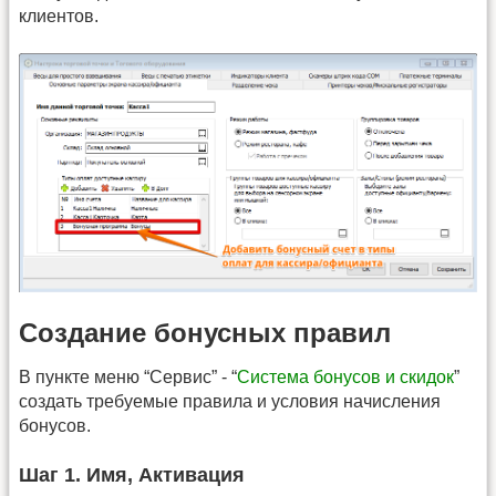
клиентов.
Создание бонусных правил
В пункте меню “Сервис” - “
Система бонусов и скидок
”
создать требуемые правила и условия начисления
бонусов.
Шаг 1. Имя, Активация