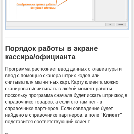
Порядок работы в экране
кассира/официанта
Программа распознает ввод данных с клавиатуры и
ввод с помощью сканера штрих-кодов или
считывателя магнитных карт. Карту клиента можно
сканировать/считывать в любой момент работы,
поскольку программа сначала будет искать штрихкод в
справочнике товаров, а если его там нет - в
справочнике партнеров. Если совпадение будет
найдено в справочнике партнеров, в поле
“Клиент”
подставится соответствующий клиент.