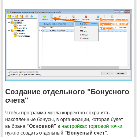
Создание отдельного "Бонусного
счета"
Чтобы программа могла корректно сохранять
накопленные бонусы, в организации, которая будет
выбрана
“Основной”
в
настройках торговой точки
,
нужно создать отдельный
“Бонусный счет”
.