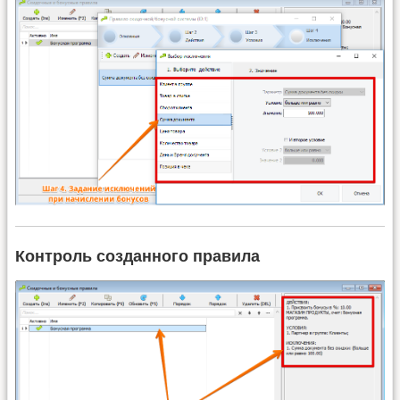
Контроль созданного правила