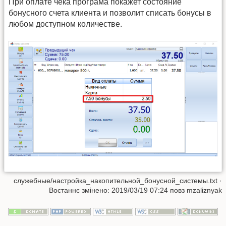
При оплате чека програма покажет состояние
бонусного счета клиента и позволит списать бонусы в
любом доступном количестве.
служебные/настройка_накопительной_бонусной_системы.txt
·
Востаннє змінено:
2019/03/19 07:24
повз
mzaliznyak