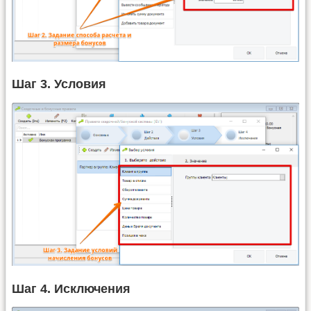
Шаг 3. Условия
Шаг 4. Исключения