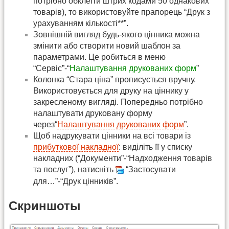
потрібно обклеїти штрих кодами 50 однакових
товарів), то використовуйте прапорець “Друк з
урахуванням кількості**”.
Зовнішній вигляд будь-якого цінника можна
змінити або створити новий шаблон за
параметрами. Це робиться в меню
“Сервіс”-“
Налаштування друкованих форм
”
Колонка “Стара ціна” прописується вручну.
Використовується для друку на ціннику у
закресленому вигляді. Попередньо потрібно
налаштувати друковану форму
через“
Налаштування друкованих форм
”.
Щоб надрукувати цінники на всі товари із
прибуткової накладної
: виділіть її у списку
накладних (“Документи”-“Надходження товарів
та послуг”), натисніть
“Застосувати
для…”-“Друк цінників”.
Скриншоты