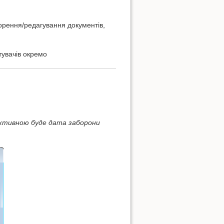
ворення/редагування документів,
тувачів окремо
активною буде дата заборони