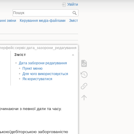
Увійти
нні зміни
Керування медіа-файлами
Зміст
нтерфейс:сервіс:дата_зазорони_редагування
Зміст
Дата заборони редагування
Пункт меню
Для чого використовується
Як користуватися
чинаючи з певної дати та часу.
ською/дебіторською заборгованістю