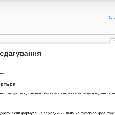
Оста
і
редагування
ня”
ується
 функція, яка дозволяє обмежити введення та зміну документів, по
оразу після формування періодичних звітів, контролю за кредитор