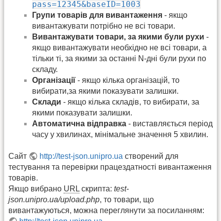
pass=12345&baseID=1003
Групи товарів для вивантаження
- якщо
вивантажувати потрібно не всі товари.
Вивантажувати товари, за якими були рухи
-
якщо вивантажувати необхідно не всі товари, а
тільки ті, за якими за останні N-дні були рухи по
складу.
Організації
- якщо кілька організацій, то
вибирати,за якими показувати залишки.
Склади
- якщо кілька складів, то вибирати, за
якими показувати залишки.
Автоматична відправка
- виставляється період
часу у хвилинах, мінімальне значення 5 хвилин.
Сайт
http://test-json.unipro.ua
створений для
тестування та перевірки працездатності вивантаження
товарів.
Якщо вибрано
URL
скрипта:
test-
json.unipro.ua/upload.php
, то товари, що
вивантажуються, можна переглянути за посиланням: