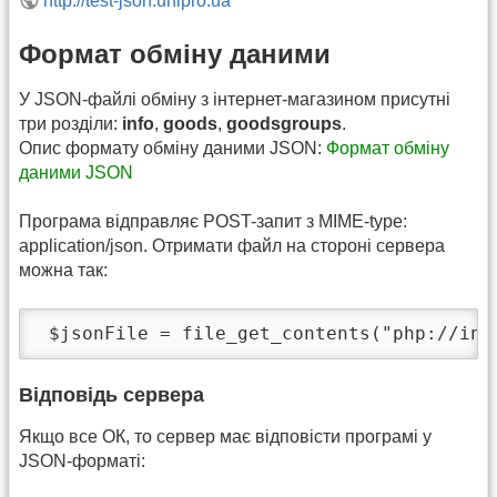
http://test-json.unipro.ua
Формат обміну даними
У JSON-файлі обміну з інтернет-магазином присутні
три розділи:
info
,
goods
,
goodsgroups
.
Опис формату обміну даними JSON:
Формат обміну
даними JSON
Програма відправляє POST-запит з MIME-type:
application/json. Отримати файл на стороні сервера
можна так:
 $jsonFile = file_get_contents("php://inp
Відповідь сервера
Якщо все ОК, то сервер має відповісти програмі у
JSON-форматі: