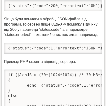
{"status":{"code":200,"errortext":"OK"}}
Якщо були помилки в обробці JSON-файла від
програми, то сервер пише будь-яку помилку відмінну
від 200 у параметрі “status.code”, а в параметре
“status.errortext” - текстовий опис помилки, наприклад:
{"status":{"code":1,"errortext":"JSON fil
Приклад PHP скрипта відповіді сервера:
if ($lenJS > (30*(1024*1024)) /* 30 MB*/ )
{

	echo '{"status":{"code":1,"errortext":"JSON file size is too large!"}}';

}

else

{
