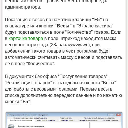
нескольких весов с рабочего места товароведа/
администратора.
Показания с весов по нажатию клавиши
“F5”
на
клавиатуре или кнопки
“Весы”
в “Экране кассира”
будут подставляться в поле “Количество” товара. Если
в
карточке товара
в поле штрихкод находится маска
весового штрихкода (28aaaaawwwwwc), при
добавлении такого товара в чек программа будет
автоматически считывать массу с весов и подставлять
ее в поле “Количество”.
В документах бэк-офиса “Поступление товаров”,
“Реализация товаров” есть отдельная кнопка “Весы”
для работы с весовыми товарами. Первые весы в
списке дополнительно передают данные и по нажатию
кнопки
“F5”
.