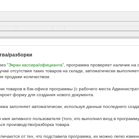
тва/разборки
рез
"Экран кассира/официанта"
, программа проверяет наличие на 
чае отсутствия таких товаров на складе, автоматически выполняе
я продажи количеством.
ки товаров в бэк-офисе программы (с рабочего места Администрат
ткроет форму для создания нового документа.
мма заполняет автоматически, используя данные последнего созда
 имя активного пользователя (того, кто выполнил вход в программу
ься производство/разборка товара.
личаются от тех, что подставила программа, их можно легко измени