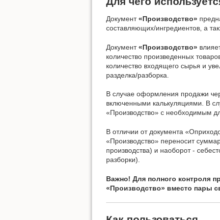
Для чего используетс
Документ
«Производство»
предна
составляющих/ингредиентов, а так
Документ
«Производство»
влияет
количество произведенных товаров
количество входящего сырья и ув
разделка/разборка.
В случае оформления продажи че
включенными калькуляциями. В слу
«Производство» с необходимым дл
В отличии от документа «Оприход
«Производство» переносит суммар
производства) и наоборот - себе
разборки).
Важно! Для полного контроля п
«Производство» вместо пары с
Как пользоваться