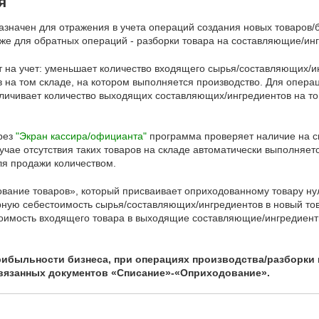
я
значен для отражения в учета операций создания новых товаров/б
же для обратных операций - разборки товара на составляющие/инг
 на учет: уменьшает количество входящего сырья/составляющих/и
 на том складе, на котором выполняется производство. Для опера
еличивает количество выходящих составляющих/ингредиентов на то
рез
"Экран кассира/официанта"
программа проверяет наличие на ск
чае отсутствия таких товаров на складе автоматически выполняет
я продажи количеством.
ование товаров», который присваивает оприходованному товару ну
ную себестоимость сырья/составляющих/ингредиентов в новый тов
стоимость входящего товара в выходящие составляющие/ингредиент
рибыльности бизнеса, при операциях производства/разборки
вязанных документов «Списание»-«Оприходование».