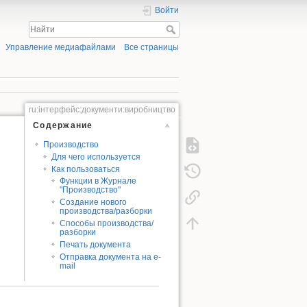
Войти
Управление медиафайлами
Все страницы
ru:інтерфейс:документи:виробництво
Содержание
Производство
Для чего используется
Как пользоваться
Функции в Журнале
"Производство"
Создание нового
производства/разборки
Способы производства/
разборки
Печать документа
Отправка документа на e-
mail