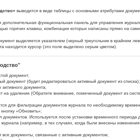
дство»
выводится в виде таблицы с основными атрибутами докуме
я дополнительная функциональная панель для управления журнало
ощью горячих клавиш, комбинации которых написаны прямо на сами
кумент выделяется указателем (черный треугольник в крайнем лево
та находится курсор (это поле выделено серым цветом).
водство"
стой документ;
ый документ (будет редактироваться активный документ из списка);
ю активного документа;
т на удаление (Обратите внимание, помеченный документ из систем
ется для фильтрации документов журнала по необходимому времен
 кнопку «Обновить»;
л документов. Используется после установки временного периода 
 журнала (например, в тех случаях, когда были внесены изменения
т все документы, связанные с активным документом;