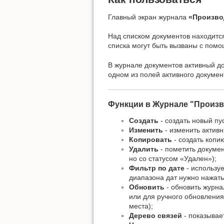
Главный экран журнала
«Произво
Над списком документов находитс
списка могут быть вызваны с пом
В журнале документов активный до
одном из полей активного докумен
Функции в Журнале "Произ
Создать
- создать новый пу
Изменить
- изменить активн
Копировать
- создать копи
Удалить
- пометить докумен
но со статусом «Удален»);
Фильтр по дате
- использу
диапазона дат нужно нажать
Обновить
- обновить журна
или для ручного обновления
места);
Дерево связей
- показывае